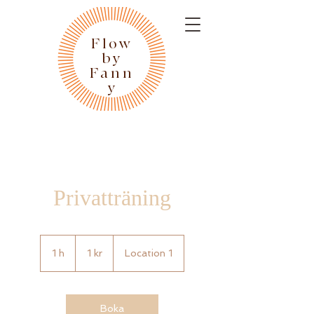
Flow
by
Fann
y
Privatträning
1
svensk
1 h
1
1 kr
Location 1
krona
Boka